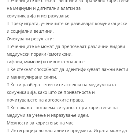
 Учениците ќе стекнат вештини за правилно користење
на медиуми и дигитални алатки за
комуникација и истражување.
 Преку играта, учениците ќе развивајат комуникациски
и социјални вештини.
Очекувани резултати:
 Учениците ќе можат да препознаат различни видови
медиумски пораки (емотикони,
гифови, мимови) и нивното значење.
 Ќе стекнат способност да идентификуваат лажни вести
и манипулирани слики.
 Ќе ги разберат етичките аспекти на медиумската
комуникација, како што се приватноста и
почитувањето на авторските права.
 Ќе покажат поголема сигурност при користење на
медиуми за учење и изразување идеи.
Можности за користење на час:
 Интеграција во наставните предмети: Играта може да