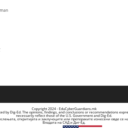
human
?
Copyright 2024 - EduCyberGuardians.mk
ted by Dig-Ed. The opinions, findings, and conclusions or recommendations expr
necessarily reflect those of the U.S. Government and Dig-Ed.
ислењата, откритијата и заклучоците или препораките изнесени овде се н
Владата на САД и Диг-Ед.