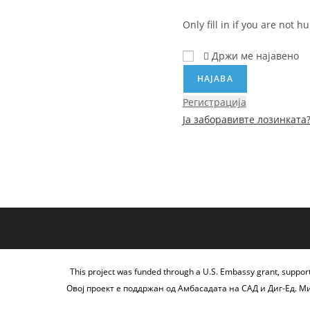
Only fill in if you are not 
Држи ме најавено
Регистрација
Ја заборавивте лозинката
This project was funded through a U.S. Embassy grant, suppor
Овој проект е поддржан од Амбасадата на САД и Диг-Ед. М