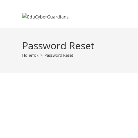
Password Reset
Почеток
>
Password Reset
За да ја ресетирате
ваша адреса за е