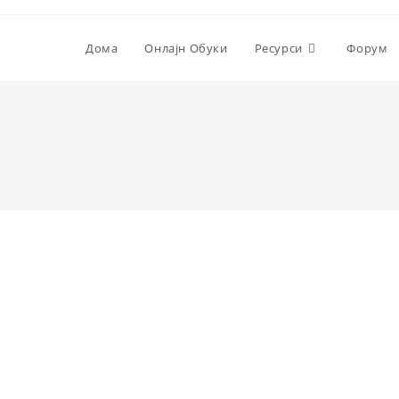
Дома
Онлајн Обуки
Ресурси
Форум
 лозинката, Ве молиме внесете
-пошта или коринсичко име.