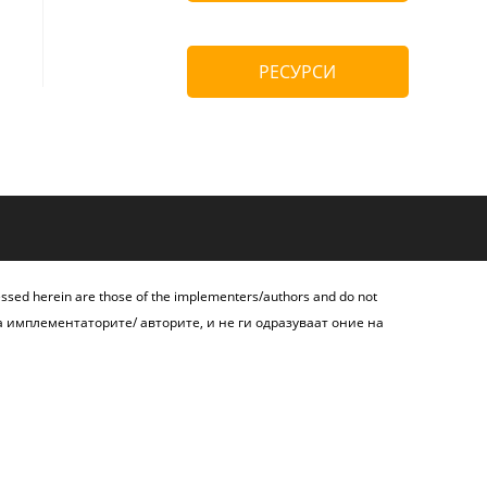
РЕСУРСИ
essed herein are those of the implementers/authors and do not
а имплементаторите/ авторите, и не ги одразуваат оние на