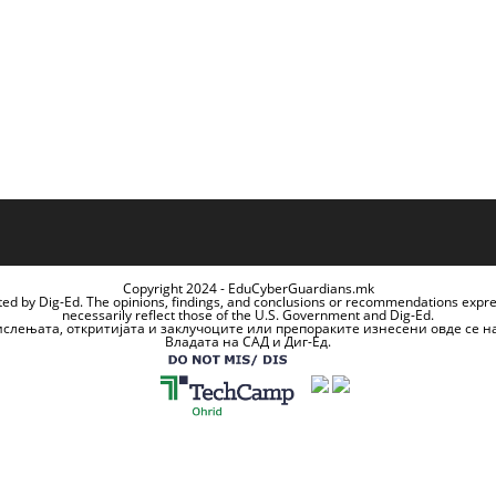
Copyright 2024 - EduCyberGuardians.mk
ted by Dig-Ed. The opinions, findings, and conclusions or recommendations expr
necessarily reflect those of the U.S. Government and Dig-Ed.
ислењата, откритијата и заклучоците или препораките изнесени овде се н
Владата на САД и Диг-Ед.