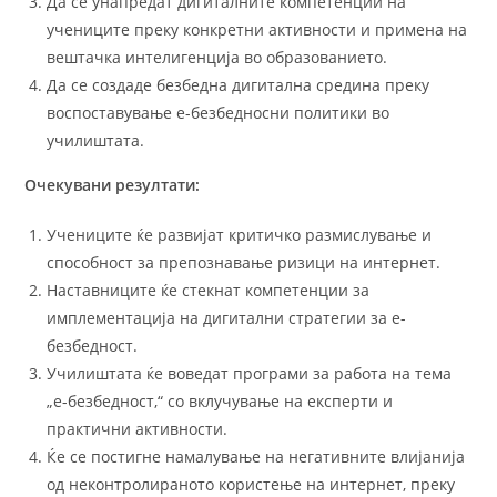
Да се унапредат дигиталните компетенции на
учениците преку конкретни активности и примена на
вештачка интелигенција во образованието.
Да се создаде безбедна дигитална средина преку
воспоставување е-безбедносни политики во
училиштата.
Очекувани резултати:
Учениците ќе развијат критичко размислување и
способност за препознавање ризици на интернет.
Наставниците ќе стекнат компетенции за
имплементација на дигитални стратегии за е-
безбедност.
Училиштата ќе воведат програми за работа на тема
„е-безбедност,“ со вклучување на експерти и
практични активности.
Ќе се постигне намалување на негативните влијанија
од неконтролираното користење на интернет, преку