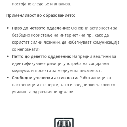
постојано следење и анализа.
Применливост во образованието:
Прво до четвртo одделение:
Основни активности за
безбедно користење на интернет (на пр., како да
користат силни лозинки, да избегнуваат комуникација
со непознати).
Петтo до деветтo одделение:
Напредни вештини за
идентификување ризици, употреба на социјални
медиуми, и проекти за медиумска писменост.
Слободни ученички активности:
Работилници со
наставници и експерти, како и заеднички часови со
училишта од различни држави