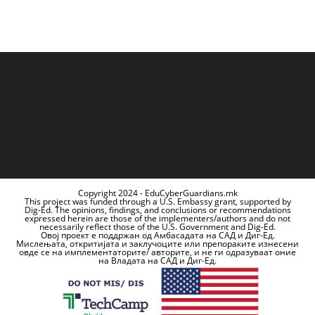
Copyright 2024 - EduCyberGuardians.mk
This project was funded through a U.S. Embassy grant, supported by
Dig-Ed. The opinions, findings, and conclusions or recommendations
expressed herein are those of the implementers/authors and do not
necessarily reflect those of the U.S. Government and Dig-Ed.
Овој проект е поддржан од Амбасадата на САД и Диг-Ед.
Мислењата, откритијата и заклучоците или препораките изнесени
овде се на имплементаторите/ авторите, и не ги одразуваат оние
на Владата на САД и Диг-Ед.