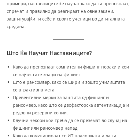
примери, наставниците ќе научат како да ги препознаат,
спречат и правилно да реагираат на овие закани,
заштитувајќи ги себе и своите ученици во дигиталната
средина.
Што Ќе Научат Наставниците?
Како да препознаат сомнителни фишинг пораки и кои
се најчестите знаци на фишинг.
Што е рансомвер, како се шири и зошто училиштата
се атрактивна мета.
Превентивни мерки за заштита од фишинг и
рансомвер, како што се двофакторска автентикација и
редовни резервни копии.
Клучни чекори кои треба да се преземат во случај на
фишинг или рансомвер напад.
Како да комуницираат со ИТ поддршката и да ги