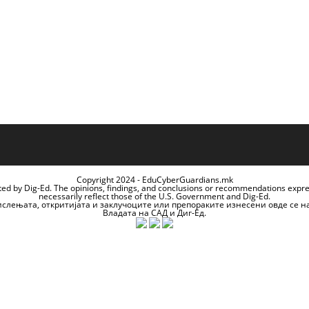
Copyright 2024 - EduCyberGuardians.mk
ted by Dig-Ed. The opinions, findings, and conclusions or recommendations expr
necessarily reflect those of the U.S. Government and Dig-Ed.
ислењата, откритијата и заклучоците или препораките изнесени овде се н
Владата на САД и Диг-Ед.