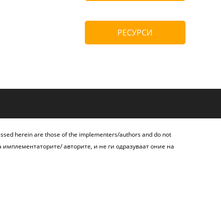
РЕСУРСИ
essed herein are those of the implementers/authors and do not
а имплементаторите/ авторите, и не ги одразуваат оние на